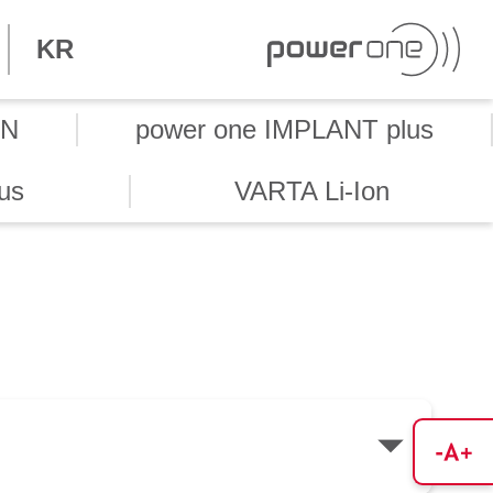
KR
ON
power one IMPLANT plus
us
VARTA Li-Ion