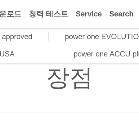
운로드
청력 테스트
Service
Search
 approved
power one EVOLUTI
r USA
power one ACCU pl
장점