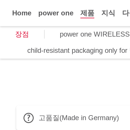
Home
power one
제품
지식
다
장점
power one WIRELESS
child-resistant packaging only fo
고품질(Made in Germany)